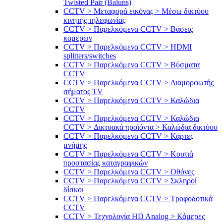
Twisted Pair (Baluns)
CCTV > Μεταφορά εικόνας > Μέσω δικτύου
κινητής τηλεφωνίας
CCTV > Παρελκόμενα CCTV > Bάσεις
καμερών
CCTV > Παρελκόμενα CCTV > HDMI
splitters/switches
CCTV > Παρελκόμενα CCTV > Βύσματα
CCTV
CCTV > Παρελκόμενα CCTV > Διαμορφωτής
σήματος TV
CCTV > Παρελκόμενα CCTV > Καλώδια
CCTV
CCTV > Παρελκόμενα CCTV > Καλώδια
CCTV > Δικτυακά προϊόντα > Καλώδια δικτύου
CCTV > Παρελκόμενα CCTV > Κάρτες
μνήμης
CCTV > Παρελκόμενα CCTV > Κουτιά
προστασίας καταγραφικών
CCTV > Παρελκόμενα CCTV > Οθόνες
CCTV > Παρελκόμενα CCTV > Σκληροί
δίσκοι
CCTV > Παρελκόμενα CCTV > Τροφοδοτικά
CCTV
CCTV > Τεχνολογία HD Analog > Κάμερες