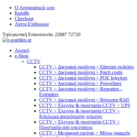
Ο Λογαριασμός μου
Καλάθι
Checkout
Λίστα Επιθυμιών
Tηλεφωνική Επικοινωνία: 22687 72720
Αρχική
e-Shop
CCTV
CCTV > Δικτυακά προϊόντα > Ethernet switches
CCTV > Δικτυακά προϊόντα > Patch cords
CCTV > Δικτυακά προϊόντα > POE Injectors
CCTV > Δικτυακά προϊόντα > Powerlines
CCTV > Δικτυακά προϊόντα > Repeaters –
Extenders
CCTV > Δικτυακά προϊόντα > Βύσματα RJ45
CCTV > Έλεγχος & προστασία CCTV > UPS
CCTV > Έλεγχος & προστασία CCTV >
Κύκλωμα απομόνωσης γείωσης
CCTV > Έλεγχος & προστασία CCTV >
Προστασία από υπερτάσεις
CCTV > Μεταφορά εικόνας > Μέσω γραμμής