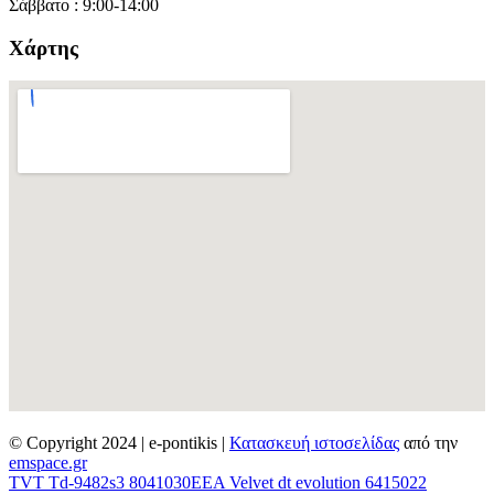
Σάββατο : 9:00-14:00
Χάρτης
© Copyright 2024 | e-pontikis |
Κατασκευή ιστοσελίδας
από την
emspace.gr
TVT Td-9482s3 8041030
EEA Velvet dt evolution 6415022