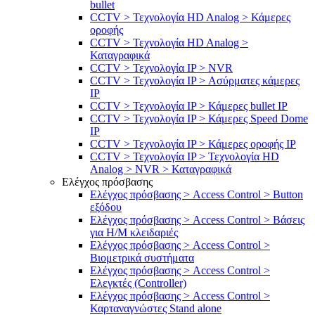
bullet
CCTV > Τεχνολογία HD Analog > Κάμερες
οροφής
CCTV > Τεχνολογία HD Analog >
Καταγραφικά
CCTV > Τεχνολογία IP > NVR
CCTV > Τεχνολογία IP > Ασύρματες κάμερες
IP
CCTV > Τεχνολογία IP > Κάμερες bullet IP
CCTV > Τεχνολογία IP > Κάμερες Speed Dome
IP
CCTV > Τεχνολογία IP > Κάμερες οροφής IP
CCTV > Τεχνολογία IP > Τεχνολογία HD
Analog > NVR > Καταγραφικά
Ελέγχος πρόσβασης
Ελέγχος πρόσβασης > Access Control > Button
εξόδου
Ελέγχος πρόσβασης > Access Control > Βάσεις
για Η/Μ κλειδαριές
Ελέγχος πρόσβασης > Access Control >
Βιομετρικά συστήματα
Ελέγχος πρόσβασης > Access Control >
Ελεγκτές (Controller)
Ελέγχος πρόσβασης > Access Control >
Καρταναγνώστες Stand alone