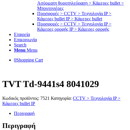
Ασύρματη θυροτηλεόραση > Κάμερες bullet >
Μπουτονιέρες
Προσφορές > CCTV > Τεχνολογία IP >
Κάμερες bullet IP > Κάμερες bullet
Προσφορές > CCTV > Τεχνολογία IP >
Κάμερες οροφής IP > Κάμερες οροφής
Εταιρεία
Επικοινωνία
Search
Menu
Menu
0
Shopping Cart
TVT Td-9441s4 8041029
Κωδικός προϊόντος:
7521
Κατηγορία:
CCTV > Τεχνολογία IP >
Κάμερες bullet IP
Περιγραφή
Περιγραφή