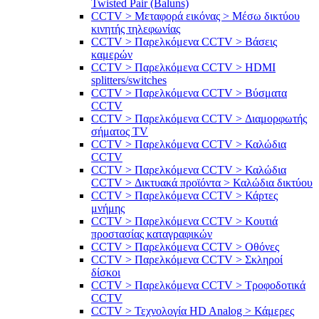
Twisted Pair (Baluns)
CCTV > Μεταφορά εικόνας > Μέσω δικτύου
κινητής τηλεφωνίας
CCTV > Παρελκόμενα CCTV > Bάσεις
καμερών
CCTV > Παρελκόμενα CCTV > HDMI
splitters/switches
CCTV > Παρελκόμενα CCTV > Βύσματα
CCTV
CCTV > Παρελκόμενα CCTV > Διαμορφωτής
σήματος TV
CCTV > Παρελκόμενα CCTV > Καλώδια
CCTV
CCTV > Παρελκόμενα CCTV > Καλώδια
CCTV > Δικτυακά προϊόντα > Καλώδια δικτύου
CCTV > Παρελκόμενα CCTV > Κάρτες
μνήμης
CCTV > Παρελκόμενα CCTV > Κουτιά
προστασίας καταγραφικών
CCTV > Παρελκόμενα CCTV > Οθόνες
CCTV > Παρελκόμενα CCTV > Σκληροί
δίσκοι
CCTV > Παρελκόμενα CCTV > Τροφοδοτικά
CCTV
CCTV > Τεχνολογία HD Analog > Κάμερες