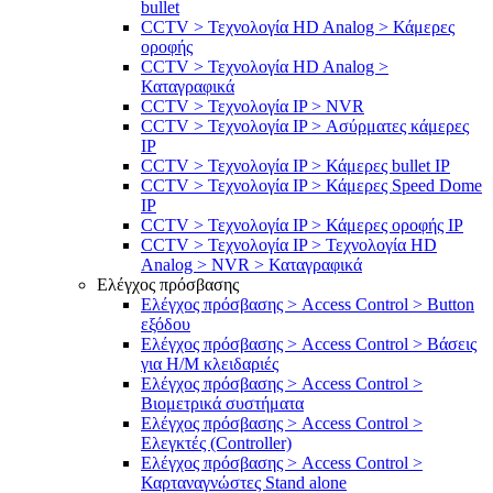
bullet
CCTV > Τεχνολογία HD Analog > Κάμερες
οροφής
CCTV > Τεχνολογία HD Analog >
Καταγραφικά
CCTV > Τεχνολογία IP > NVR
CCTV > Τεχνολογία IP > Ασύρματες κάμερες
IP
CCTV > Τεχνολογία IP > Κάμερες bullet IP
CCTV > Τεχνολογία IP > Κάμερες Speed Dome
IP
CCTV > Τεχνολογία IP > Κάμερες οροφής IP
CCTV > Τεχνολογία IP > Τεχνολογία HD
Analog > NVR > Καταγραφικά
Ελέγχος πρόσβασης
Ελέγχος πρόσβασης > Access Control > Button
εξόδου
Ελέγχος πρόσβασης > Access Control > Βάσεις
για Η/Μ κλειδαριές
Ελέγχος πρόσβασης > Access Control >
Βιομετρικά συστήματα
Ελέγχος πρόσβασης > Access Control >
Ελεγκτές (Controller)
Ελέγχος πρόσβασης > Access Control >
Καρταναγνώστες Stand alone