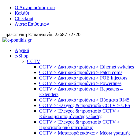
Ο Λογαριασμός μου
Καλάθι
Checkout
Λίστα Επιθυμιών
Tηλεφωνική Επικοινωνία: 22687 72720
Αρχική
e-Shop
CCTV
CCTV > Δικτυακά προϊόντα > Ethernet switches
CCTV > Δικτυακά προϊόντα > Patch cords
CCTV > Δικτυακά προϊόντα > POE Injectors
CCTV > Δικτυακά προϊόντα > Powerlines
CCTV > Δικτυακά προϊόντα > Repeaters –
Extenders
CCTV > Δικτυακά προϊόντα > Βύσματα RJ45
CCTV > Έλεγχος & προστασία CCTV > UPS
CCTV > Έλεγχος & προστασία CCTV >
Κύκλωμα απομόνωσης γείωσης
CCTV > Έλεγχος & προστασία CCTV >
Προστασία από υπερτάσεις
CCTV > Μεταφορά εικόνας > Μέσω γραμμής