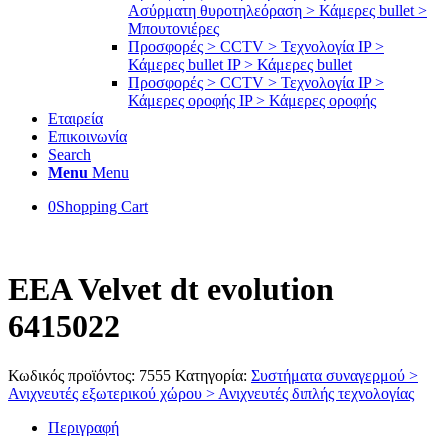
Ασύρματη θυροτηλεόραση > Κάμερες bullet >
Μπουτονιέρες
Προσφορές > CCTV > Τεχνολογία IP >
Κάμερες bullet IP > Κάμερες bullet
Προσφορές > CCTV > Τεχνολογία IP >
Κάμερες οροφής IP > Κάμερες οροφής
Εταιρεία
Επικοινωνία
Search
Menu
Menu
0
Shopping Cart
EEA Velvet dt evolution
6415022
Κωδικός προϊόντος:
7555
Κατηγορία:
Συστήματα συναγερμού >
Ανιχνευτές εξωτερικού χώρου > Ανιχνευτές διπλής τεχνολογίας
Περιγραφή