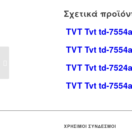
Σχετικά προϊόν
TVT Tvt td-7554
TVT Tvt td-7554
SΙGΜΑ SΕCURΙΤΥ
Tamper σειρηνασ
TVT Tvt td-7524
2316003
TVT Tvt td-7554
ΧΡΉΣΙΜΟΙ ΣΎΝΔΕΣΜΟΙ