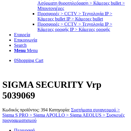
Ασύρματη θυροτηλεόραση > Κάμερες bullet >
Μπουτονιέρες
Προσφορές > CCTV > Τεχνολογία IP >
Κάμερες bullet IP > Κάμερες bullet
Προσφορές > CCTV > Τεχνολογία IP >
Κάμερες οροφής IP > Κάμερες οροφής
Εταιρεία
Επικοινωνία
Search
Menu
Menu
0
Shopping Cart
SΙGΜΑ SΕCURΙΤΥ Vrp
5039069
Κωδικός προϊόντος:
394
Κατηγορία:
Συστήματα συναγερμού >
Sigma S PRO > Sigma APOLLO > Sigma AEOLUS > Συσκευές
προγραμματισμού
Περιγραφή