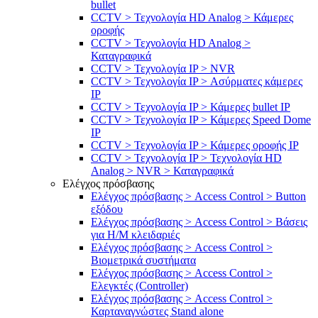
bullet
CCTV > Τεχνολογία HD Analog > Κάμερες
οροφής
CCTV > Τεχνολογία HD Analog >
Καταγραφικά
CCTV > Τεχνολογία IP > NVR
CCTV > Τεχνολογία IP > Ασύρματες κάμερες
IP
CCTV > Τεχνολογία IP > Κάμερες bullet IP
CCTV > Τεχνολογία IP > Κάμερες Speed Dome
IP
CCTV > Τεχνολογία IP > Κάμερες οροφής IP
CCTV > Τεχνολογία IP > Τεχνολογία HD
Analog > NVR > Καταγραφικά
Ελέγχος πρόσβασης
Ελέγχος πρόσβασης > Access Control > Button
εξόδου
Ελέγχος πρόσβασης > Access Control > Βάσεις
για Η/Μ κλειδαριές
Ελέγχος πρόσβασης > Access Control >
Βιομετρικά συστήματα
Ελέγχος πρόσβασης > Access Control >
Ελεγκτές (Controller)
Ελέγχος πρόσβασης > Access Control >
Καρταναγνώστες Stand alone