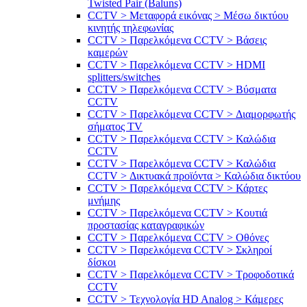
Twisted Pair (Baluns)
CCTV > Μεταφορά εικόνας > Μέσω δικτύου
κινητής τηλεφωνίας
CCTV > Παρελκόμενα CCTV > Bάσεις
καμερών
CCTV > Παρελκόμενα CCTV > HDMI
splitters/switches
CCTV > Παρελκόμενα CCTV > Βύσματα
CCTV
CCTV > Παρελκόμενα CCTV > Διαμορφωτής
σήματος TV
CCTV > Παρελκόμενα CCTV > Καλώδια
CCTV
CCTV > Παρελκόμενα CCTV > Καλώδια
CCTV > Δικτυακά προϊόντα > Καλώδια δικτύου
CCTV > Παρελκόμενα CCTV > Κάρτες
μνήμης
CCTV > Παρελκόμενα CCTV > Κουτιά
προστασίας καταγραφικών
CCTV > Παρελκόμενα CCTV > Οθόνες
CCTV > Παρελκόμενα CCTV > Σκληροί
δίσκοι
CCTV > Παρελκόμενα CCTV > Τροφοδοτικά
CCTV
CCTV > Τεχνολογία HD Analog > Κάμερες