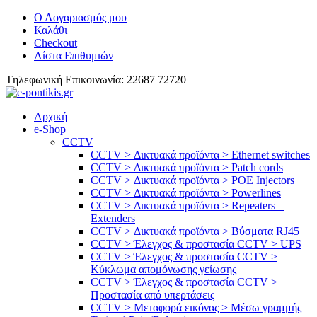
Ο Λογαριασμός μου
Καλάθι
Checkout
Λίστα Επιθυμιών
Tηλεφωνική Επικοινωνία: 22687 72720
Αρχική
e-Shop
CCTV
CCTV > Δικτυακά προϊόντα > Ethernet switches
CCTV > Δικτυακά προϊόντα > Patch cords
CCTV > Δικτυακά προϊόντα > POE Injectors
CCTV > Δικτυακά προϊόντα > Powerlines
CCTV > Δικτυακά προϊόντα > Repeaters –
Extenders
CCTV > Δικτυακά προϊόντα > Βύσματα RJ45
CCTV > Έλεγχος & προστασία CCTV > UPS
CCTV > Έλεγχος & προστασία CCTV >
Κύκλωμα απομόνωσης γείωσης
CCTV > Έλεγχος & προστασία CCTV >
Προστασία από υπερτάσεις
CCTV > Μεταφορά εικόνας > Μέσω γραμμής