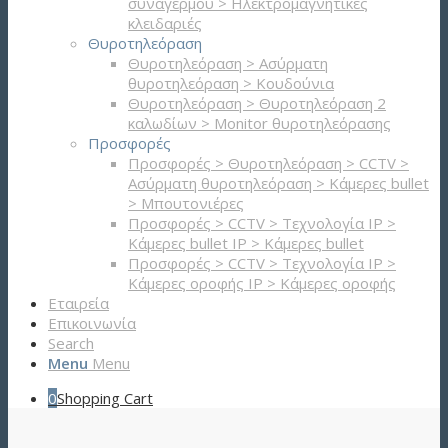
συναγερμού > Ηλεκτρομαγνητικές
κλειδαριές
Θυροτηλεόραση
Θυροτηλεόραση > Ασύρματη
θυροτηλεόραση > Κουδούνια
Θυροτηλεόραση > Θυροτηλεόραση 2
καλωδίων > Μonitor θυροτηλεόρασης
Προσφορές
Προσφορές > Θυροτηλεόραση > CCTV >
Ασύρματη θυροτηλεόραση > Κάμερες bullet
> Μπουτονιέρες
Προσφορές > CCTV > Τεχνολογία IP >
Κάμερες bullet IP > Κάμερες bullet
Προσφορές > CCTV > Τεχνολογία IP >
Κάμερες οροφής IP > Κάμερες οροφής
Εταιρεία
Επικοινωνία
Search
Menu
Menu
0
Shopping Cart