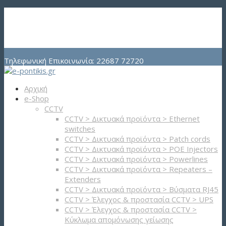
Ο Λογαριασμός μου
Καλάθι
Checkout
Λίστα Επιθυμιών
Tηλεφωνική Επικοινωνία: 22687 72720
Αρχική
e-Shop
CCTV
CCTV > Δικτυακά προϊόντα > Ethernet
switches
CCTV > Δικτυακά προϊόντα > Patch cords
CCTV > Δικτυακά προϊόντα > POE Injectors
CCTV > Δικτυακά προϊόντα > Powerlines
CCTV > Δικτυακά προϊόντα > Repeaters –
Extenders
CCTV > Δικτυακά προϊόντα > Βύσματα RJ45
CCTV > Έλεγχος & προστασία CCTV > UPS
CCTV > Έλεγχος & προστασία CCTV >
Κύκλωμα απομόνωσης γείωσης