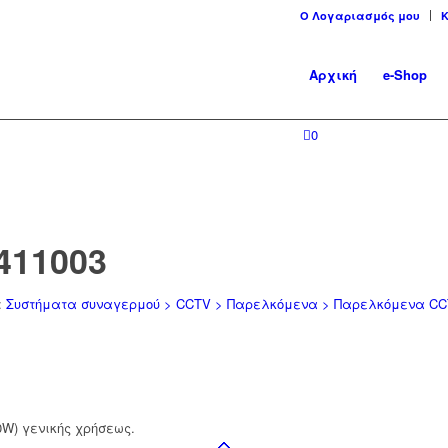
Ο Λογαριασμός μου
Αρχική
e-Shop
0
411003
:
Συστήματα συναγερμού > CCTV > Παρελκόμενα > Παρελκόμενα CCT
0W) γενικής χρήσεως.