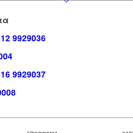
τα
12 9929036
004
16 9929037
0008