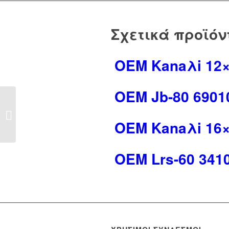
Σχετικά προϊόν
OEM Kanaλi 12×
OEM Jb-80 6901
OEM Γωniakh baσh
mπoytoniepaσ 3
OEM Kanaλi 16×
θeσeωn 8950015
OEM Lrs-60 341