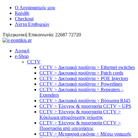
Ο Λογαριασμός μου
Καλάθι
Checkout
Λίστα Επιθυμιών
Tηλεφωνική Επικοινωνία: 22687 72720
Αρχική
e-Shop
CCTV
CCTV > Δικτυακά προϊόντα > Ethernet switches
CCTV > Δικτυακά προϊόντα > Patch cords
CCTV > Δικτυακά προϊόντα > POE Injectors
CCTV > Δικτυακά προϊόντα > Powerlines
CCTV > Δικτυακά προϊόντα > Repeaters –
Extenders
CCTV > Δικτυακά προϊόντα > Βύσματα RJ45
CCTV > Έλεγχος & προστασία CCTV > UPS
CCTV > Έλεγχος & προστασία CCTV >
Κύκλωμα απομόνωσης γείωσης
CCTV > Έλεγχος & προστασία CCTV >
Προστασία από υπερτάσεις
CCTV > Μεταφορά εικόνας > Μέσω γραμμής