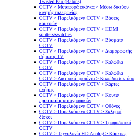
Twisted Pair (Baluns)
CCTV > Μεταφορά εικόνας > Μέσω δικτύου
κινητής τηλεφωνίας
CCTV > Παρελκόμενα CCTV > Bάσεις
καμερών
CCTV > Παρελκόμενα CCTV > HDMI
splitters/switches
CCTV > Παρελκόμενα CCTV > Βύσματα
CCTV
CCTV > Παρελκόμενα CCTV > Διαμορφωτής
σήματος TV
CCTV > Παρελκόμενα CCTV > Καλώδια
CCTV
CCTV > Παρελκόμενα CCTV > Καλώδια
CCTV > Δικτυακά προϊόντα > Καλώδια δικτύου
CCTV > Παρελκόμενα CCTV > Κάρτες
μνήμης
CCTV > Παρελκόμενα CCTV > Κουτιά
προστασίας καταγραφικών
CCTV > Παρελκόμενα CCTV > Οθόνες
CCTV > Παρελκόμενα CCTV > Σκληροί
δίσκοι
CCTV > Παρελκόμενα CCTV > Τροφοδοτικά
CCTV
CCTV > Τεχνολογία HD Analog > Κάμερες