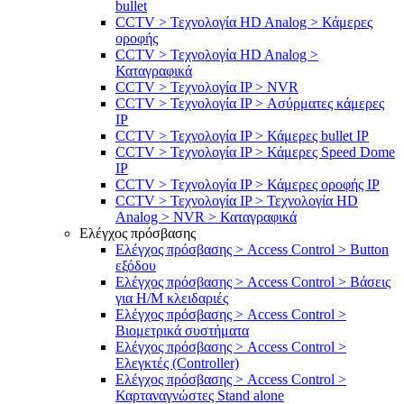
bullet
CCTV > Τεχνολογία HD Analog > Κάμερες
οροφής
CCTV > Τεχνολογία HD Analog >
Καταγραφικά
CCTV > Τεχνολογία IP > NVR
CCTV > Τεχνολογία IP > Ασύρματες κάμερες
IP
CCTV > Τεχνολογία IP > Κάμερες bullet IP
CCTV > Τεχνολογία IP > Κάμερες Speed Dome
IP
CCTV > Τεχνολογία IP > Κάμερες οροφής IP
CCTV > Τεχνολογία IP > Τεχνολογία HD
Analog > NVR > Καταγραφικά
Ελέγχος πρόσβασης
Ελέγχος πρόσβασης > Access Control > Button
εξόδου
Ελέγχος πρόσβασης > Access Control > Βάσεις
για Η/Μ κλειδαριές
Ελέγχος πρόσβασης > Access Control >
Βιομετρικά συστήματα
Ελέγχος πρόσβασης > Access Control >
Ελεγκτές (Controller)
Ελέγχος πρόσβασης > Access Control >
Καρταναγνώστες Stand alone