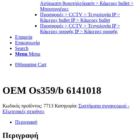
Ασύρματη θυροτηλεόραση > Κάμερες bullet >
Μπουτονιέρες
Προσφορές > CCTV > Τεχνολογία IP >
Κάμερες bullet IP > Κάμερες bullet
Προσφορές > CCTV > Τεχνολογία IP >
Κάμερες οροφής IP > Κάμερες οροφής
Εταιρεία
Επικοινωνία
Search
Menu
Menu
0
Shopping Cart
OEM Os359/b 6141018
Κωδικός προϊόντος:
7713
Κατηγορία:
Συστήματα συναγερμού -
Εξωτερικές σειρήνες
Περιγραφή
Περιγραφή