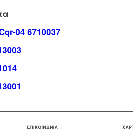
τα
qr-04 6710037
13003
1014
13001
ΕΠΙΚΟΙΝΩΝΊΑ
ΧΆΡ