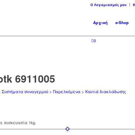
Ο Λογαριασμός μου
Αρχική
e-Shop
0
ptk 6911005
:
Συστήματα συναγερμού > Παρελκόμενα > Κουτιά διακλάδωσης
σε συσκευασία 1kg.