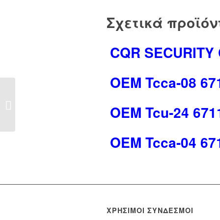
Σχετικά προϊόν
CQR SΕCURΙΤΥ C
OEM Tcca-08 67
OEM Utp-c6 6730016
OEM Tcu-24 671
OEM Tcca-04 67
ΧΡΉΣΙΜΟΙ ΣΎΝΔΕΣΜΟΙ