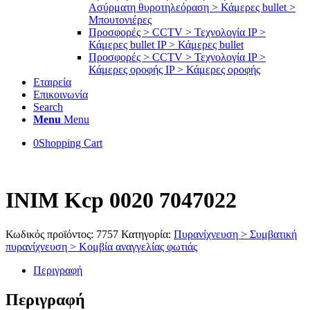
Ασύρματη θυροτηλεόραση > Κάμερες bullet >
Μπουτονιέρες
Προσφορές > CCTV > Τεχνολογία IP >
Κάμερες bullet IP > Κάμερες bullet
Προσφορές > CCTV > Τεχνολογία IP >
Κάμερες οροφής IP > Κάμερες οροφής
Εταιρεία
Επικοινωνία
Search
Menu
Menu
0
Shopping Cart
INIM Kcp 0020 7047022
Κωδικός προϊόντος:
7757
Κατηγορία:
Πυρανίχνευση > Συμβατική
πυρανίχνευση > Κομβία αναγγελίας φωτιάς
Περιγραφή
Περιγραφή