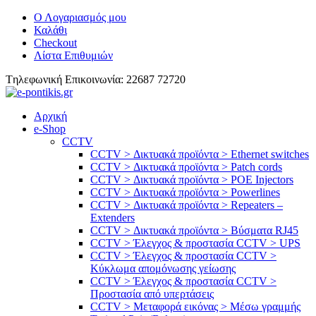
Ο Λογαριασμός μου
Καλάθι
Checkout
Λίστα Επιθυμιών
Tηλεφωνική Επικοινωνία: 22687 72720
Αρχική
e-Shop
CCTV
CCTV > Δικτυακά προϊόντα > Ethernet switches
CCTV > Δικτυακά προϊόντα > Patch cords
CCTV > Δικτυακά προϊόντα > POE Injectors
CCTV > Δικτυακά προϊόντα > Powerlines
CCTV > Δικτυακά προϊόντα > Repeaters –
Extenders
CCTV > Δικτυακά προϊόντα > Βύσματα RJ45
CCTV > Έλεγχος & προστασία CCTV > UPS
CCTV > Έλεγχος & προστασία CCTV >
Κύκλωμα απομόνωσης γείωσης
CCTV > Έλεγχος & προστασία CCTV >
Προστασία από υπερτάσεις
CCTV > Μεταφορά εικόνας > Μέσω γραμμής