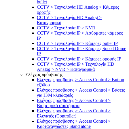
bullet
CCTV > Τεχνολογία HD Analog > Κάμερες
οροφής
CCTV > Τεχνολογία HD Analog >
Καταγραφικά
CCTV > Τεχνολογία IP > NVR
CCTV > Τεχνολογία IP > Ασύρματες κάμερες
IP
CCTV > Τεχνολογία IP > Κάμερες bullet IP
CCTV > Τεχνολογία IP > Κάμερες Speed Dome
IP
CCTV > Τεχνολογία IP > Κάμερες οροφής IP
CCTV > Τεχνολογία IP > Τεχνολογία HD
Analog > NVR > Καταγραφικά
Ελέγχος πρόσβασης
Ελέγχος πρόσβασης > Access Control > Button
εξόδου
Ελέγχος πρόσβασης > Access Control > Βάσεις
για Η/Μ κλειδαριές
Ελέγχος πρόσβασης > Access Control >
Βιομετρικά συστήματα
Ελέγχος πρόσβασης > Access Control >
Ελεγκτές (Controller)
Ελέγχος πρόσβασης > Access Control >
Καρταναγνώστες Stand alone