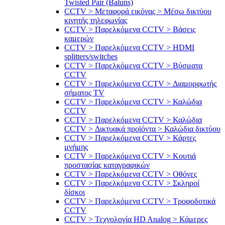
Twisted Pair (Baluns)
CCTV > Μεταφορά εικόνας > Μέσω δικτύου
κινητής τηλεφωνίας
CCTV > Παρελκόμενα CCTV > Bάσεις
καμερών
CCTV > Παρελκόμενα CCTV > HDMI
splitters/switches
CCTV > Παρελκόμενα CCTV > Βύσματα
CCTV
CCTV > Παρελκόμενα CCTV > Διαμορφωτής
σήματος TV
CCTV > Παρελκόμενα CCTV > Καλώδια
CCTV
CCTV > Παρελκόμενα CCTV > Καλώδια
CCTV > Δικτυακά προϊόντα > Καλώδια δικτύου
CCTV > Παρελκόμενα CCTV > Κάρτες
μνήμης
CCTV > Παρελκόμενα CCTV > Κουτιά
προστασίας καταγραφικών
CCTV > Παρελκόμενα CCTV > Οθόνες
CCTV > Παρελκόμενα CCTV > Σκληροί
δίσκοι
CCTV > Παρελκόμενα CCTV > Τροφοδοτικά
CCTV
CCTV > Τεχνολογία HD Analog > Κάμερες