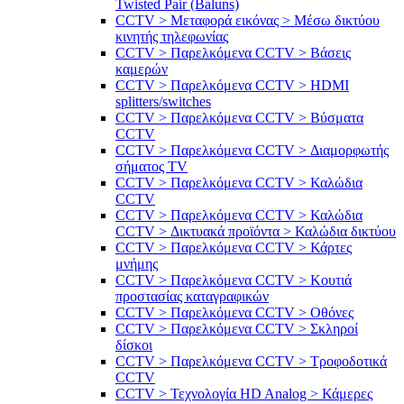
Twisted Pair (Baluns)
CCTV > Μεταφορά εικόνας > Μέσω δικτύου
κινητής τηλεφωνίας
CCTV > Παρελκόμενα CCTV > Bάσεις
καμερών
CCTV > Παρελκόμενα CCTV > HDMI
splitters/switches
CCTV > Παρελκόμενα CCTV > Βύσματα
CCTV
CCTV > Παρελκόμενα CCTV > Διαμορφωτής
σήματος TV
CCTV > Παρελκόμενα CCTV > Καλώδια
CCTV
CCTV > Παρελκόμενα CCTV > Καλώδια
CCTV > Δικτυακά προϊόντα > Καλώδια δικτύου
CCTV > Παρελκόμενα CCTV > Κάρτες
μνήμης
CCTV > Παρελκόμενα CCTV > Κουτιά
προστασίας καταγραφικών
CCTV > Παρελκόμενα CCTV > Οθόνες
CCTV > Παρελκόμενα CCTV > Σκληροί
δίσκοι
CCTV > Παρελκόμενα CCTV > Τροφοδοτικά
CCTV
CCTV > Τεχνολογία HD Analog > Κάμερες