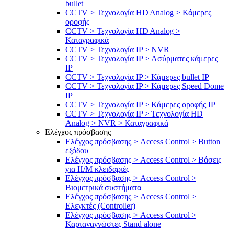
bullet
CCTV > Τεχνολογία HD Analog > Κάμερες
οροφής
CCTV > Τεχνολογία HD Analog >
Καταγραφικά
CCTV > Τεχνολογία IP > NVR
CCTV > Τεχνολογία IP > Ασύρματες κάμερες
IP
CCTV > Τεχνολογία IP > Κάμερες bullet IP
CCTV > Τεχνολογία IP > Κάμερες Speed Dome
IP
CCTV > Τεχνολογία IP > Κάμερες οροφής IP
CCTV > Τεχνολογία IP > Τεχνολογία HD
Analog > NVR > Καταγραφικά
Ελέγχος πρόσβασης
Ελέγχος πρόσβασης > Access Control > Button
εξόδου
Ελέγχος πρόσβασης > Access Control > Βάσεις
για Η/Μ κλειδαριές
Ελέγχος πρόσβασης > Access Control >
Βιομετρικά συστήματα
Ελέγχος πρόσβασης > Access Control >
Ελεγκτές (Controller)
Ελέγχος πρόσβασης > Access Control >
Καρταναγνώστες Stand alone