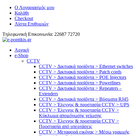
Ο Λογαριασμός μου
Καλάθι
Checkout
Λίστα Επιθυμιών
Tηλεφωνική Επικοινωνία: 22687 72720
Αρχική
e-Shop
CCTV
CCTV > Δικτυακά προϊόντα > Ethernet switches
CCTV > Δικτυακά προϊόντα > Patch cords
CCTV > Δικτυακά προϊόντα > POE Injectors
CCTV > Δικτυακά προϊόντα > Powerlines
CCTV > Δικτυακά προϊόντα > Repeaters –
Extenders
CCTV > Δικτυακά προϊόντα > Βύσματα RJ45
CCTV > Έλεγχος & προστασία CCTV > UPS
CCTV > Έλεγχος & προστασία CCTV >
Κύκλωμα απομόνωσης γείωσης
CCTV > Έλεγχος & προστασία CCTV >
Προστασία από υπερτάσεις
CCTV > Μεταφορά εικόνας > Μέσω γραμμής