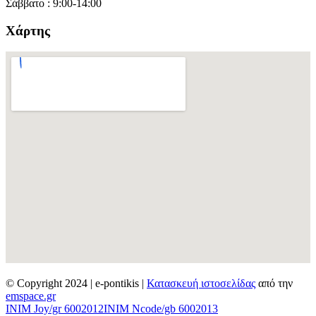
Σάββατο : 9:00-14:00
Χάρτης
© Copyright 2024 | e-pontikis |
Κατασκευή ιστοσελίδας
από την
emspace.gr
INIM Joy/gr 6002012
INIM Ncode/gb 6002013