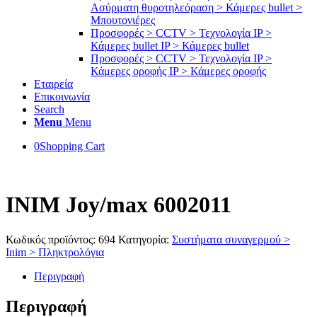
Ασύρματη θυροτηλεόραση > Κάμερες bullet >
Μπουτονιέρες
Προσφορές > CCTV > Τεχνολογία IP >
Κάμερες bullet IP > Κάμερες bullet
Προσφορές > CCTV > Τεχνολογία IP >
Κάμερες οροφής IP > Κάμερες οροφής
Εταιρεία
Επικοινωνία
Search
Menu
Menu
0
Shopping Cart
INIM Joy/max 6002011
Κωδικός προϊόντος:
694
Κατηγορία:
Συστήματα συναγερμού >
Inim > Πληκτρολόγια
Περιγραφή
Περιγραφή