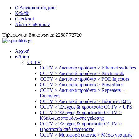
Ο Λογαριασμός μου
Καλάθι
Checkout
Λίστα Επιθυμιών
Tηλεφωνική Επικοινωνία: 22687 72720
Αρχική
e-Shop
CCTV
CCTV > Δικτυακά προϊόντα > Ethernet switches
CCTV > Δικτυακά προϊόντα > Patch cords
CCTV > Δικτυακά προϊόντα > POE Injectors
CCTV > Δικτυακά προϊόντα > Powerlines
CCTV > Δικτυακά προϊόντα > Repeaters –
Extenders
CCTV > Δικτυακά προϊόντα > Βύσματα RJ45
CCTV > Έλεγχος & προστασία CCTV > UPS
CCTV > Έλεγχος & προστασία CCTV >
Κύκλωμα απομόνωσης γείωσης
CCTV > Έλεγχος & προστασία CCTV >
Προστασία από υπερτάσεις
CCTV > Μεταφορά εικόνας > Μέσω γραμμής