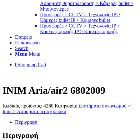
Ασύρματη θυροτηλεόραση > Κάμερες bullet >
Μπουτονιέρες
Προσφορές > CCTV > Τεχνολογία IP >
Κάμερες bullet IP > Κάμερες bullet
Προσφορές > CCTV > Τεχνολογία IP >
Κάμερες οροφής IP > Κάμερες οροφής
Εταιρεία
Επικοινωνία
Search
Menu
Menu
0
Shopping Cart
INIM Aria/air2 6802009
Κωδικός προϊόντος:
4260
Κατηγορία:
Συστήματα συναγερμού >
Inim > Ασύρματα περιφερειακα
Περιγραφή
Περιγραφή