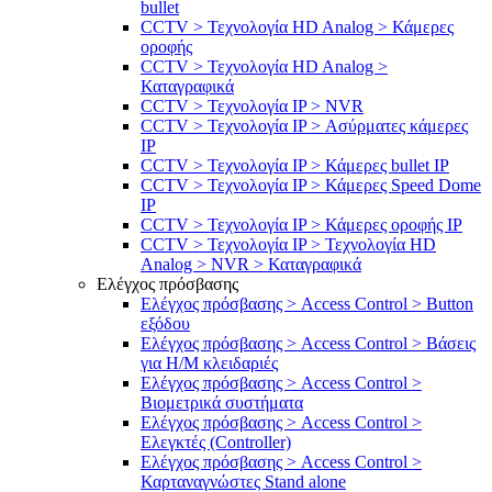
bullet
CCTV > Τεχνολογία HD Analog > Κάμερες
οροφής
CCTV > Τεχνολογία HD Analog >
Καταγραφικά
CCTV > Τεχνολογία IP > NVR
CCTV > Τεχνολογία IP > Ασύρματες κάμερες
IP
CCTV > Τεχνολογία IP > Κάμερες bullet IP
CCTV > Τεχνολογία IP > Κάμερες Speed Dome
IP
CCTV > Τεχνολογία IP > Κάμερες οροφής IP
CCTV > Τεχνολογία IP > Τεχνολογία HD
Analog > NVR > Καταγραφικά
Ελέγχος πρόσβασης
Ελέγχος πρόσβασης > Access Control > Button
εξόδου
Ελέγχος πρόσβασης > Access Control > Βάσεις
για Η/Μ κλειδαριές
Ελέγχος πρόσβασης > Access Control >
Βιομετρικά συστήματα
Ελέγχος πρόσβασης > Access Control >
Ελεγκτές (Controller)
Ελέγχος πρόσβασης > Access Control >
Καρταναγνώστες Stand alone