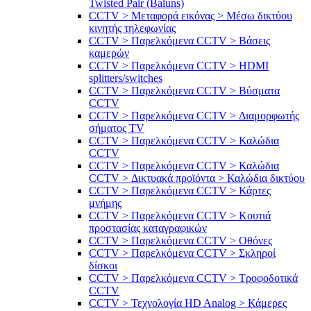
Twisted Pair (Baluns)
CCTV > Μεταφορά εικόνας > Μέσω δικτύου
κινητής τηλεφωνίας
CCTV > Παρελκόμενα CCTV > Bάσεις
καμερών
CCTV > Παρελκόμενα CCTV > HDMI
splitters/switches
CCTV > Παρελκόμενα CCTV > Βύσματα
CCTV
CCTV > Παρελκόμενα CCTV > Διαμορφωτής
σήματος TV
CCTV > Παρελκόμενα CCTV > Καλώδια
CCTV
CCTV > Παρελκόμενα CCTV > Καλώδια
CCTV > Δικτυακά προϊόντα > Καλώδια δικτύου
CCTV > Παρελκόμενα CCTV > Κάρτες
μνήμης
CCTV > Παρελκόμενα CCTV > Κουτιά
προστασίας καταγραφικών
CCTV > Παρελκόμενα CCTV > Οθόνες
CCTV > Παρελκόμενα CCTV > Σκληροί
δίσκοι
CCTV > Παρελκόμενα CCTV > Τροφοδοτικά
CCTV
CCTV > Τεχνολογία HD Analog > Κάμερες