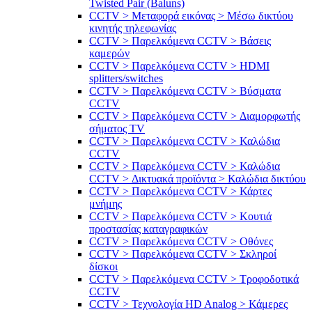
Twisted Pair (Baluns)
CCTV > Μεταφορά εικόνας > Μέσω δικτύου
κινητής τηλεφωνίας
CCTV > Παρελκόμενα CCTV > Bάσεις
καμερών
CCTV > Παρελκόμενα CCTV > HDMI
splitters/switches
CCTV > Παρελκόμενα CCTV > Βύσματα
CCTV
CCTV > Παρελκόμενα CCTV > Διαμορφωτής
σήματος TV
CCTV > Παρελκόμενα CCTV > Καλώδια
CCTV
CCTV > Παρελκόμενα CCTV > Καλώδια
CCTV > Δικτυακά προϊόντα > Καλώδια δικτύου
CCTV > Παρελκόμενα CCTV > Κάρτες
μνήμης
CCTV > Παρελκόμενα CCTV > Κουτιά
προστασίας καταγραφικών
CCTV > Παρελκόμενα CCTV > Οθόνες
CCTV > Παρελκόμενα CCTV > Σκληροί
δίσκοι
CCTV > Παρελκόμενα CCTV > Τροφοδοτικά
CCTV
CCTV > Τεχνολογία HD Analog > Κάμερες