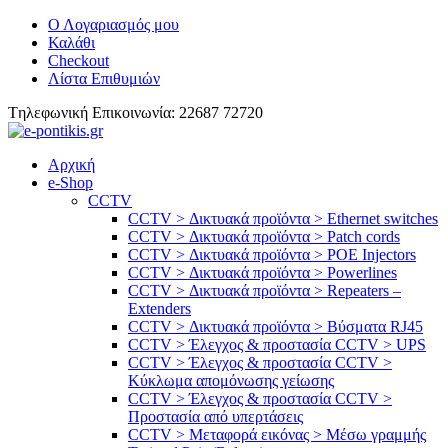
Ο Λογαριασμός μου
Καλάθι
Checkout
Λίστα Επιθυμιών
Tηλεφωνική Επικοινωνία: 22687 72720
Αρχική
e-Shop
CCTV
CCTV > Δικτυακά προϊόντα > Ethernet switches
CCTV > Δικτυακά προϊόντα > Patch cords
CCTV > Δικτυακά προϊόντα > POE Injectors
CCTV > Δικτυακά προϊόντα > Powerlines
CCTV > Δικτυακά προϊόντα > Repeaters –
Extenders
CCTV > Δικτυακά προϊόντα > Βύσματα RJ45
CCTV > Έλεγχος & προστασία CCTV > UPS
CCTV > Έλεγχος & προστασία CCTV >
Κύκλωμα απομόνωσης γείωσης
CCTV > Έλεγχος & προστασία CCTV >
Προστασία από υπερτάσεις
CCTV > Μεταφορά εικόνας > Μέσω γραμμής