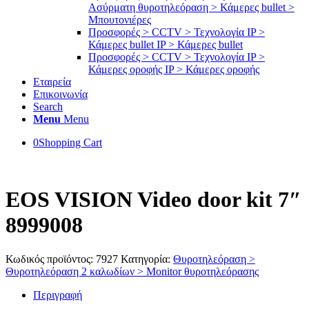
Ασύρματη θυροτηλεόραση > Κάμερες bullet >
Μπουτονιέρες
Προσφορές > CCTV > Τεχνολογία IP >
Κάμερες bullet IP > Κάμερες bullet
Προσφορές > CCTV > Τεχνολογία IP >
Κάμερες οροφής IP > Κάμερες οροφής
Εταιρεία
Επικοινωνία
Search
Menu
Menu
0
Shopping Cart
EOS VISION Video door kit 7″
8999008
Κωδικός προϊόντος:
7927
Κατηγορία:
Θυροτηλεόραση >
Θυροτηλεόραση 2 καλωδίων > Μonitor θυροτηλεόρασης
Περιγραφή