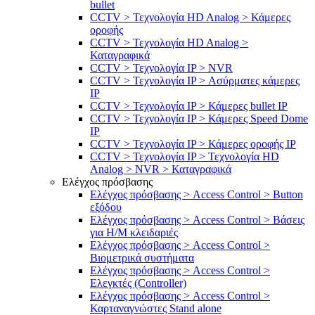
bullet
CCTV > Τεχνολογία HD Analog > Κάμερες
οροφής
CCTV > Τεχνολογία HD Analog >
Καταγραφικά
CCTV > Τεχνολογία IP > NVR
CCTV > Τεχνολογία IP > Ασύρματες κάμερες
IP
CCTV > Τεχνολογία IP > Κάμερες bullet IP
CCTV > Τεχνολογία IP > Κάμερες Speed Dome
IP
CCTV > Τεχνολογία IP > Κάμερες οροφής IP
CCTV > Τεχνολογία IP > Τεχνολογία HD
Analog > NVR > Καταγραφικά
Ελέγχος πρόσβασης
Ελέγχος πρόσβασης > Access Control > Button
εξόδου
Ελέγχος πρόσβασης > Access Control > Βάσεις
για Η/Μ κλειδαριές
Ελέγχος πρόσβασης > Access Control >
Βιομετρικά συστήματα
Ελέγχος πρόσβασης > Access Control >
Ελεγκτές (Controller)
Ελέγχος πρόσβασης > Access Control >
Καρταναγνώστες Stand alone