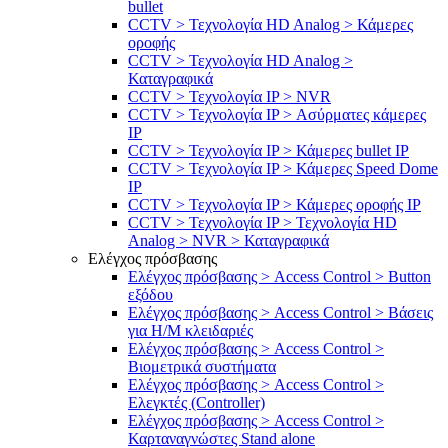
bullet
CCTV > Τεχνολογία HD Analog > Κάμερες
οροφής
CCTV > Τεχνολογία HD Analog >
Καταγραφικά
CCTV > Τεχνολογία IP > NVR
CCTV > Τεχνολογία IP > Ασύρματες κάμερες
IP
CCTV > Τεχνολογία IP > Κάμερες bullet IP
CCTV > Τεχνολογία IP > Κάμερες Speed Dome
IP
CCTV > Τεχνολογία IP > Κάμερες οροφής IP
CCTV > Τεχνολογία IP > Τεχνολογία HD
Analog > NVR > Καταγραφικά
Ελέγχος πρόσβασης
Ελέγχος πρόσβασης > Access Control > Button
εξόδου
Ελέγχος πρόσβασης > Access Control > Βάσεις
για Η/Μ κλειδαριές
Ελέγχος πρόσβασης > Access Control >
Βιομετρικά συστήματα
Ελέγχος πρόσβασης > Access Control >
Ελεγκτές (Controller)
Ελέγχος πρόσβασης > Access Control >
Καρταναγνώστες Stand alone