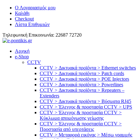
Ο Λογαριασμός μου
Καλάθι
Checkout
Λίστα Επιθυμιών
Tηλεφωνική Επικοινωνία: 22687 72720
Αρχική
e-Shop
CCTV
CCTV > Δικτυακά προϊόντα > Ethernet switches
CCTV > Δικτυακά προϊόντα > Patch cords
CCTV > Δικτυακά προϊόντα > POE Injectors
CCTV > Δικτυακά προϊόντα > Powerlines
CCTV > Δικτυακά προϊόντα > Repeaters –
Extenders
CCTV > Δικτυακά προϊόντα > Βύσματα RJ45
CCTV > Έλεγχος & προστασία CCTV > UPS
CCTV > Έλεγχος & προστασία CCTV >
Κύκλωμα απομόνωσης γείωσης
CCTV > Έλεγχος & προστασία CCTV >
Προστασία από υπερτάσεις
CCTV > Μεταφορά εικόνας > Μέσω γραμμής