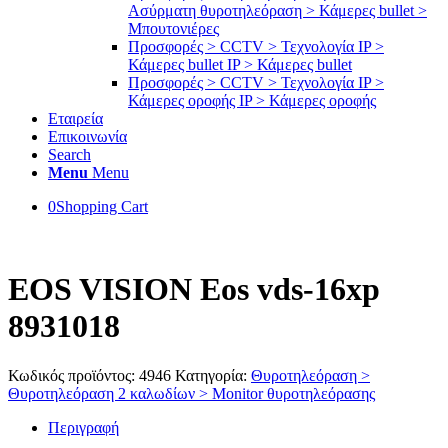
Ασύρματη θυροτηλεόραση > Κάμερες bullet >
Μπουτονιέρες
Προσφορές > CCTV > Τεχνολογία IP >
Κάμερες bullet IP > Κάμερες bullet
Προσφορές > CCTV > Τεχνολογία IP >
Κάμερες οροφής IP > Κάμερες οροφής
Εταιρεία
Επικοινωνία
Search
Menu
Menu
0
Shopping Cart
EOS VISION Eos vds-16xp
8931018
Κωδικός προϊόντος:
4946
Κατηγορία:
Θυροτηλεόραση >
Θυροτηλεόραση 2 καλωδίων > Μonitor θυροτηλεόρασης
Περιγραφή