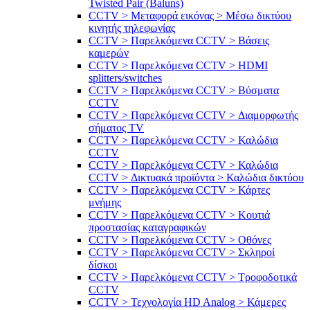
Twisted Pair (Baluns)
CCTV > Μεταφορά εικόνας > Μέσω δικτύου
κινητής τηλεφωνίας
CCTV > Παρελκόμενα CCTV > Bάσεις
καμερών
CCTV > Παρελκόμενα CCTV > HDMI
splitters/switches
CCTV > Παρελκόμενα CCTV > Βύσματα
CCTV
CCTV > Παρελκόμενα CCTV > Διαμορφωτής
σήματος TV
CCTV > Παρελκόμενα CCTV > Καλώδια
CCTV
CCTV > Παρελκόμενα CCTV > Καλώδια
CCTV > Δικτυακά προϊόντα > Καλώδια δικτύου
CCTV > Παρελκόμενα CCTV > Κάρτες
μνήμης
CCTV > Παρελκόμενα CCTV > Κουτιά
προστασίας καταγραφικών
CCTV > Παρελκόμενα CCTV > Οθόνες
CCTV > Παρελκόμενα CCTV > Σκληροί
δίσκοι
CCTV > Παρελκόμενα CCTV > Τροφοδοτικά
CCTV
CCTV > Τεχνολογία HD Analog > Κάμερες