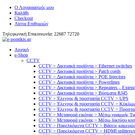
Ο Λογαριασμός μου
Καλάθι
Checkout
Λίστα Επιθυμιών
Tηλεφωνική Επικοινωνία: 22687 72720
Αρχική
e-Shop
CCTV
CCTV > Δικτυακά προϊόντα > Ethernet switches
CCTV > Δικτυακά προϊόντα > Patch cords
CCTV > Δικτυακά προϊόντα > POE Injectors
CCTV > Δικτυακά προϊόντα > Powerlines
CCTV > Δικτυακά προϊόντα > Repeaters – Extend
CCTV > Δικτυακά προϊόντα > Βύσματα RJ45
CCTV > Έλεγχος & προστασία CCTV > UPS
CCTV > Έλεγχος & προστασία CCTV > Κύκλωμ
CCTV > Έλεγχος & προστασία CCTV > Προστασ
CCTV > Μεταφορά εικόνας > Μέσω γραμμής Twis
CCTV > Μεταφορά εικόνας > Μέσω δικτύου κινη
CCTV > Παρελκόμενα CCTV > Bάσεις καμερώ
CCTV > Παρελκόμενα CCTV > HDMI splitters/s