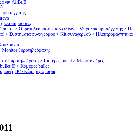
ές για AirBnB
κό
 προσέγγισης
όμενα
 χρονοπαρουσίας
Control > Θυροτηλεόραση 2 καλωδίων > Μπρελόκ προσέγγισης > Π
ol > Συστήματα συναγερμού > Kit συναγερμού > Ηλεκτρομαγνητικές
Κουδούνια
 Μonitor θυροτηλεόρασης
η θυροτηλεόραση > Κάμερες bullet > Μπουτονιέρες
llet IP > Κάμερες bullet
οροφής IP > Κάμερες οροφής
011