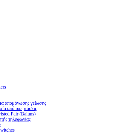
ers
α απομόνωσης γείωσης
ία από υπερτάσεις
ted Pair (Baluns)
τής τηλεφωνίας
ν
witches