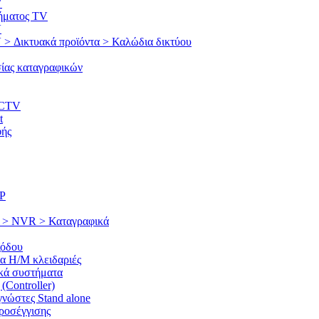
V
ήματος TV
V
Δικτυακά προϊόντα > Καλώδια δικτύου
ας καταγραφικών
CCTV
t
φής
IP
g > NVR > Καταγραφικά
ξόδου
ια Η/Μ κλειδαριές
ικά συστήματα
(Controller)
νώστες Stand alone
ροσέγγισης