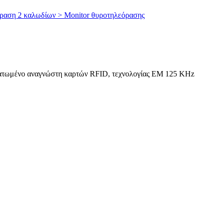
αση 2 καλωδίων > Μonitor θυροτηλεόρασης
ατωμένο αναγνώστη καρτών RFID, τεχνολογίας EM 125 KHz