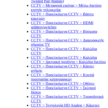
Twisted Pair (Baluns)
CCTV > Μεταφορά εικόνας > Μέσω δικτύου
κινητής τηλεφωνίας
CCTV > Παρελκόμενα CCTV > Bάσεις
καμερών
CCTV > Παρελκόμενα CCTV > HDMI
splitters/switches
CCTV > Παρελκόμενα CCTV > Βύσματα
CCTV
CCTV > Παρελκόμενα CCTV > Διαμορφωτής
σήματος TV
CCTV > Παρελκόμενα CCTV > Καλώδια
CCTV
CCTV > Παρελκόμενα CCTV > Καλώδια
CCTV > Δικτυακά προϊόντα > Καλώδια δικτύου
CCTV > Παρελκόμενα CCTV > Κάρτες
μνήμης
CCTV > Παρελκόμενα CCTV > Κουτιά
προστασίας καταγραφικών
CCTV > Παρελκόμενα CCTV > Οθόνες
CCTV > Παρελκόμενα CCTV > Σκληροί
δίσκοι
CCTV > Παρελκόμενα CCTV > Τροφοδοτικά
CCTV
CCTV > Τεχνολογία HD Analog > Κάμερες