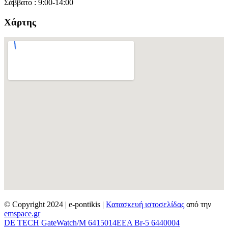
Σάββατο : 9:00-14:00
Χάρτης
© Copyright 2024 | e-pontikis |
Κατασκευή ιστοσελίδας
από την
emspace.gr
DΕ ΤΕCΗ GateWatch/M 6415014
EEA Br-5 6440004