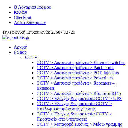
Ο Λογαριασμός μου
Καλάθι
Checkout
Λίστα Επιθυμιών
Tηλεφωνική Επικοινωνία: 22687 72720
Αρχική
e-Shop
CCTV
CCTV > Δικτυακά προϊόντα > Ethernet switches
CCTV > Δικτυακά προϊόντα > Patch cords
CCTV > Δικτυακά προϊόντα > POE Injectors
CCTV > Δικτυακά προϊόντα > Powerlines
CCTV > Δικτυακά προϊόντα > Repeaters –
Extenders
CCTV > Δικτυακά προϊόντα > Βύσματα RJ45
CCTV > Έλεγχος & προστασία CCTV > UPS
CCTV > Έλεγχος & προστασία CCTV >
Κύκλωμα απομόνωσης γείωσης
CCTV > Έλεγχος & προστασία CCTV >
Προστασία από υπερτάσεις
CCTV > Μεταφορά εικόνας > Μέσω γραμμής