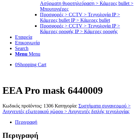
Ασύρματη θυροτηλεόραση > Κάμερες bullet >
Μπουτονιέρες
Προσφορές > CCTV > Τεχνολογία IP >
Κάμερες bullet IP > Κάμερες bullet
Προσφορές > CCTV > Τεχνολογία IP >
Κάμερες οροφής IP > Κάμερες οροφής
Εταιρεία
Επικοινωνία
Search
Menu
Menu
0
Shopping Cart
EEA Pro mask 6440009
Κωδικός προϊόντος:
1306
Κατηγορία:
Συστήματα συναγερμού >
Ανιχνευτές εξωτερικού χώρου > Ανιχνευτές διπλής τεχνολογίας
Περιγραφή
Περιγραφή