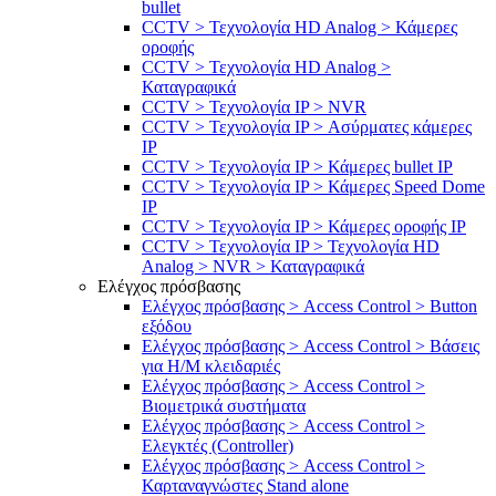
bullet
CCTV > Τεχνολογία HD Analog > Κάμερες
οροφής
CCTV > Τεχνολογία HD Analog >
Καταγραφικά
CCTV > Τεχνολογία IP > NVR
CCTV > Τεχνολογία IP > Ασύρματες κάμερες
IP
CCTV > Τεχνολογία IP > Κάμερες bullet IP
CCTV > Τεχνολογία IP > Κάμερες Speed Dome
IP
CCTV > Τεχνολογία IP > Κάμερες οροφής IP
CCTV > Τεχνολογία IP > Τεχνολογία HD
Analog > NVR > Καταγραφικά
Ελέγχος πρόσβασης
Ελέγχος πρόσβασης > Access Control > Button
εξόδου
Ελέγχος πρόσβασης > Access Control > Βάσεις
για Η/Μ κλειδαριές
Ελέγχος πρόσβασης > Access Control >
Βιομετρικά συστήματα
Ελέγχος πρόσβασης > Access Control >
Ελεγκτές (Controller)
Ελέγχος πρόσβασης > Access Control >
Καρταναγνώστες Stand alone