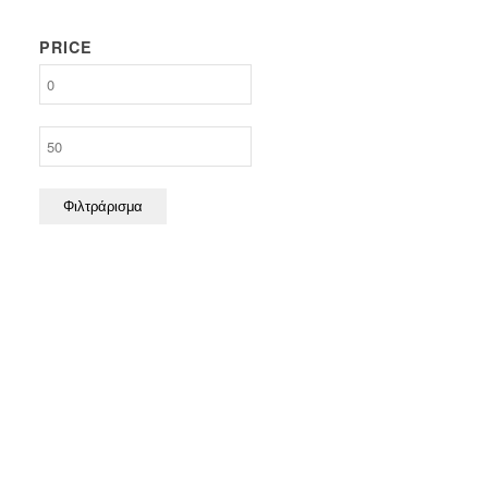
PRICE
Ελάχιστη
τιμή
Μέγιστη
τιμή
Φιλτράρισμα