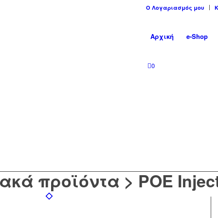
Ο Λογαριασμός μου
Αρχική
e-Shop
0
 στο e-shop μας!
ακά προϊόντα > POE Injec