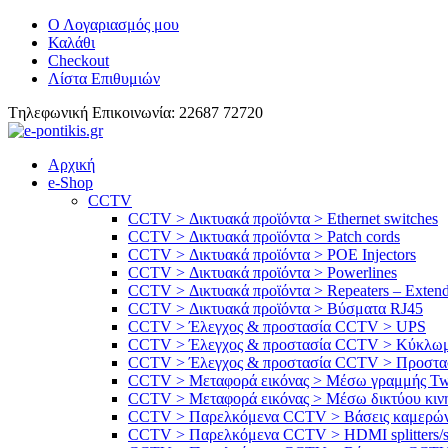
Ο Λογαριασμός μου
Καλάθι
Checkout
Λίστα Επιθυμιών
Tηλεφωνική Επικοινωνία: 22687 72720
Αρχική
e-Shop
CCTV
CCTV > Δικτυακά προϊόντα > Ethernet switches
CCTV > Δικτυακά προϊόντα > Patch cords
CCTV > Δικτυακά προϊόντα > POE Injectors
CCTV > Δικτυακά προϊόντα > Powerlines
CCTV > Δικτυακά προϊόντα > Repeaters – Extend
CCTV > Δικτυακά προϊόντα > Βύσματα RJ45
CCTV > Έλεγχος & προστασία CCTV > UPS
CCTV > Έλεγχος & προστασία CCTV > Κύκλωμ
CCTV > Έλεγχος & προστασία CCTV > Προστασ
CCTV > Μεταφορά εικόνας > Μέσω γραμμής Twis
CCTV > Μεταφορά εικόνας > Μέσω δικτύου κινη
CCTV > Παρελκόμενα CCTV > Bάσεις καμερώ
CCTV > Παρελκόμενα CCTV > HDMI splitters/s