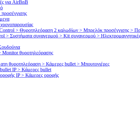
ές για AirBnB
κό
 προσέγγισης
όμενα
 χρονοπαρουσίας
Control > Θυροτηλεόραση 2 καλωδίων > Μπρελόκ προσέγγισης > Π
ol > Συστήματα συναγερμού > Kit συναγερμού > Ηλεκτρομαγνητικές
Κουδούνια
 Μonitor θυροτηλεόρασης
η θυροτηλεόραση > Κάμερες bullet > Μπουτονιέρες
llet IP > Κάμερες bullet
οροφής IP > Κάμερες οροφής