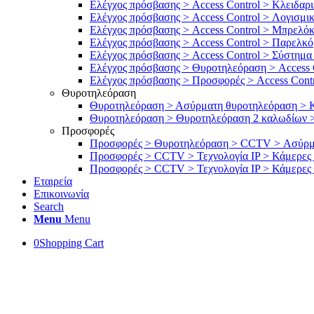
Ελέγχος πρόσβασης > Access Control > Κλειδαρι
Ελέγχος πρόσβασης > Access Control > Λογισμι
Ελέγχος πρόσβασης > Access Control > Μπρελόκ
Ελέγχος πρόσβασης > Access Control > Παρελκ
Ελέγχος πρόσβασης > Access Control > Σύστημα
Ελέγχος πρόσβασης > Θυροτηλεόραση > Access 
Ελέγχος πρόσβασης > Προσφορές > Access Contr
Θυροτηλεόραση
Θυροτηλεόραση > Ασύρματη θυροτηλεόραση > 
Θυροτηλεόραση > Θυροτηλεόραση 2 καλωδίων >
Προσφορές
Προσφορές > Θυροτηλεόραση > CCTV > Ασύρματ
Προσφορές > CCTV > Τεχνολογία IP > Κάμερες bu
Προσφορές > CCTV > Τεχνολογία IP > Κάμερες 
Εταιρεία
Επικοινωνία
Search
Menu
Menu
0
Shopping Cart
Καλωσήρθατε στο e-shop μας!
e-pontikis.gr