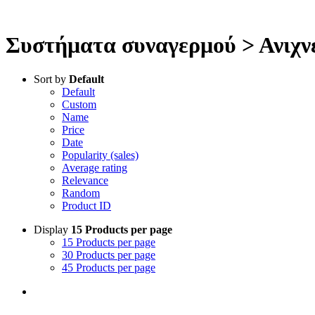
Συστήματα συναγερμού > Ανιχνε
Sort by
Default
Default
Custom
Name
Price
Date
Popularity (sales)
Average rating
Relevance
Random
Product ID
Display
15 Products per page
15 Products per page
30 Products per page
45 Products per page