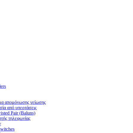
ers
α απομόνωσης γείωσης
ία από υπερτάσεις
ted Pair (Baluns)
τής τηλεφωνίας
ν
witches