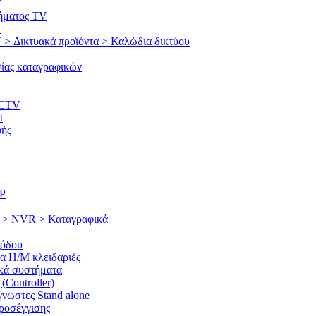
V
ήματος TV
V
Δικτυακά προϊόντα > Καλώδια δικτύου
ας καταγραφικών
CCTV
t
φής
IP
g > NVR > Καταγραφικά
ξόδου
ια Η/Μ κλειδαριές
ικά συστήματα
(Controller)
νώστες Stand alone
ροσέγγισης