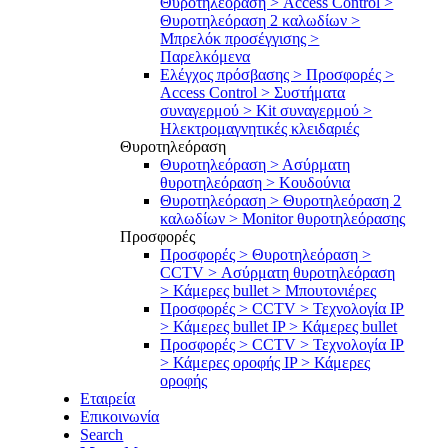
Θυροτηλεόραση > Access Control >
Θυροτηλεόραση 2 καλωδίων >
Μπρελόκ προσέγγισης >
Παρελκόμενα
Ελέγχος πρόσβασης > Προσφορές >
Access Control > Συστήματα
συναγερμού > Kit συναγερμού >
Ηλεκτρομαγνητικές κλειδαριές
Θυροτηλεόραση
Θυροτηλεόραση > Ασύρματη
θυροτηλεόραση > Κουδούνια
Θυροτηλεόραση > Θυροτηλεόραση 2
καλωδίων > Μonitor θυροτηλεόρασης
Προσφορές
Προσφορές > Θυροτηλεόραση >
CCTV > Ασύρματη θυροτηλεόραση
> Κάμερες bullet > Μπουτονιέρες
Προσφορές > CCTV > Τεχνολογία IP
> Κάμερες bullet IP > Κάμερες bullet
Προσφορές > CCTV > Τεχνολογία IP
> Κάμερες οροφής IP > Κάμερες
οροφής
Εταιρεία
Επικοινωνία
Search