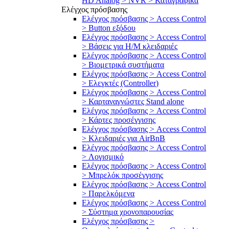
HD Analog > NVR > Καταγραφικά
Ελέγχος πρόσβασης
Ελέγχος πρόσβασης > Access Control
> Button εξόδου
Ελέγχος πρόσβασης > Access Control
> Βάσεις για Η/Μ κλειδαριές
Ελέγχος πρόσβασης > Access Control
> Βιομετρικά συστήματα
Ελέγχος πρόσβασης > Access Control
> Ελεγκτές (Controller)
Ελέγχος πρόσβασης > Access Control
> Καρταναγνώστες Stand alone
Ελέγχος πρόσβασης > Access Control
> Κάρτες προσέγγισης
Ελέγχος πρόσβασης > Access Control
> Κλειδαριές για AirBnB
Ελέγχος πρόσβασης > Access Control
> Λογισμικό
Ελέγχος πρόσβασης > Access Control
> Μπρελόκ προσέγγισης
Ελέγχος πρόσβασης > Access Control
> Παρελκόμενα
Ελέγχος πρόσβασης > Access Control
> Σύστημα χρονοπαρουσίας
Ελέγχος πρόσβασης >