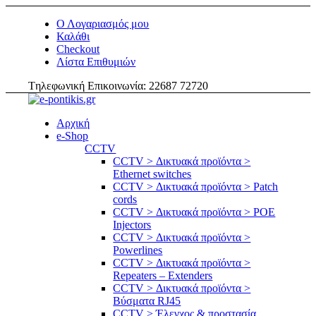
Ο Λογαριασμός μου
Καλάθι
Checkout
Λίστα Επιθυμιών
Tηλεφωνική Επικοινωνία: 22687 72720
Αρχική
e-Shop
CCTV
CCTV > Δικτυακά προϊόντα >
Ethernet switches
CCTV > Δικτυακά προϊόντα > Patch
cords
CCTV > Δικτυακά προϊόντα > POE
Injectors
CCTV > Δικτυακά προϊόντα >
Powerlines
CCTV > Δικτυακά προϊόντα >
Repeaters – Extenders
CCTV > Δικτυακά προϊόντα >
Βύσματα RJ45
CCTV > Έλεγχος & προστασία