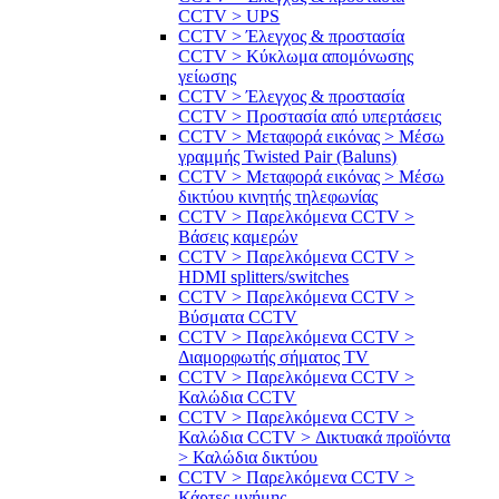
CCTV > UPS
CCTV > Έλεγχος & προστασία
CCTV > Κύκλωμα απομόνωσης
γείωσης
CCTV > Έλεγχος & προστασία
CCTV > Προστασία από υπερτάσεις
CCTV > Μεταφορά εικόνας > Μέσω
γραμμής Twisted Pair (Baluns)
CCTV > Μεταφορά εικόνας > Μέσω
δικτύου κινητής τηλεφωνίας
CCTV > Παρελκόμενα CCTV >
Bάσεις καμερών
CCTV > Παρελκόμενα CCTV >
HDMI splitters/switches
CCTV > Παρελκόμενα CCTV >
Βύσματα CCTV
CCTV > Παρελκόμενα CCTV >
Διαμορφωτής σήματος TV
CCTV > Παρελκόμενα CCTV >
Καλώδια CCTV
CCTV > Παρελκόμενα CCTV >
Καλώδια CCTV > Δικτυακά προϊόντα
> Καλώδια δικτύου
CCTV > Παρελκόμενα CCTV >
Κάρτες μνήμης