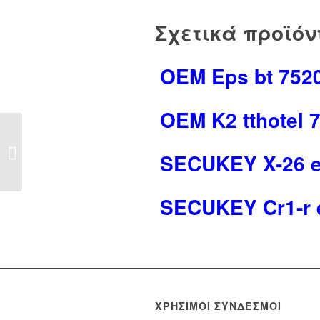
Σχετικά προϊόν
OEM Eps bt 752
OEM K2 tthotel 
SΕCUΚΕΥ Exb-100
SΕCUΚΕΥ X-26 e
7540009
SΕCUΚΕΥ Cr1-r 
ΧΡΉΣΙΜΟΙ ΣΎΝΔΕΣΜΟΙ