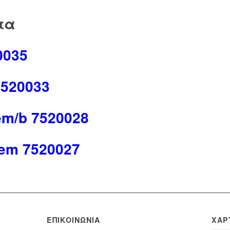
τα
0035
7520033
m/b 7520028
em 7520027
ΕΠΙΚΟΙΝΩΝΊΑ
ΧΆΡ