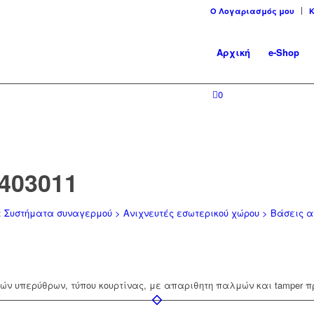
Ο Λογαριασμός μου
Αρχική
e-Shop
0
403011
:
Συστήματα συναγερμού > Ανιχνευτές εσωτερικού χώρου > Βάσεις α
κών υπερύθρων, τύπου κουρτίνας, με απαριθητη παλμών και tamper π