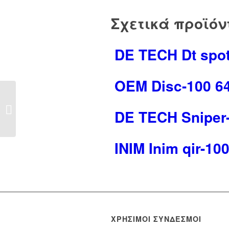
Σχετικά προϊόν
DΕ ΤΕCΗ Dt spo
OEM Disc-100 6
AΡΟLLΟ Orbis-mb
DΕ ΤΕCΗ Sniper
7039003
INIM Inim qir-10
ΧΡΉΣΙΜΟΙ ΣΎΝΔΕΣΜΟΙ