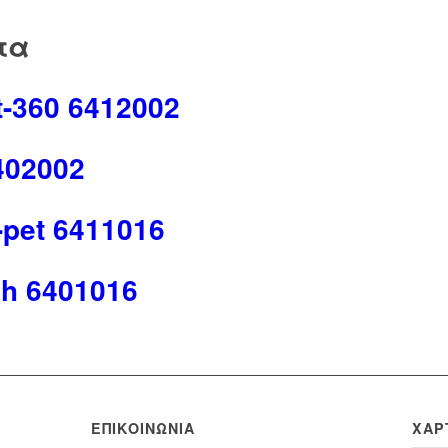
τα
t-360 6412002
402002
-pet 6411016
0h 6401016
ΕΠΙΚΟΙΝΩΝΊΑ
ΧΆΡ