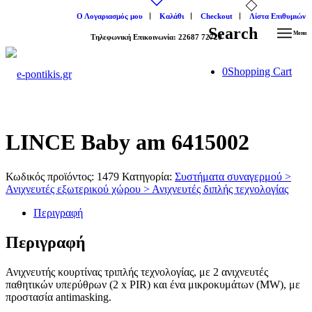
Ο Λογαριασμός μου
Καλάθι
Checkout
Λίστα Επιθυμιών
Search
Menu
Tηλεφωνική Επικοινωνία: 22687 72720
0
Shopping Cart
LΙΝCΕ Baby am 6415002
Κωδικός προϊόντος:
1479
Κατηγορία:
Συστήματα συναγερμού >
Ανιχνευτές εξωτερικού χώρου > Ανιχνευτές διπλής τεχνολογίας
Περιγραφή
Περιγραφή
Ανιχνευτής κουρτίνας τριπλής τεχνολογίας, με 2 ανιχνευτές
παθητικών υπερύθρων (2 x PIR) και ένα μικροκυμάτων (MW), με
προστασία antimasking.