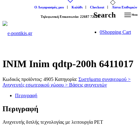
Ο Λογαριασμός μου
Καλάθι
Checkout
Λίστα Επιθυμιών
Search
Menu
Tηλεφωνική Επικοινωνία: 22687 72720
0
Shopping Cart
INIM Inim qdtp-200h 6411017
Κωδικός προϊόντος:
4905
Κατηγορία:
Συστήματα συναγερμού >
Ανιχνευτές εσωτερικού χώρου > Βάσεις ανιχνευτών
Περιγραφή
Περιγραφή
Ανιχνευτής διπλής τεχνολογίας µε λειτουργία PET