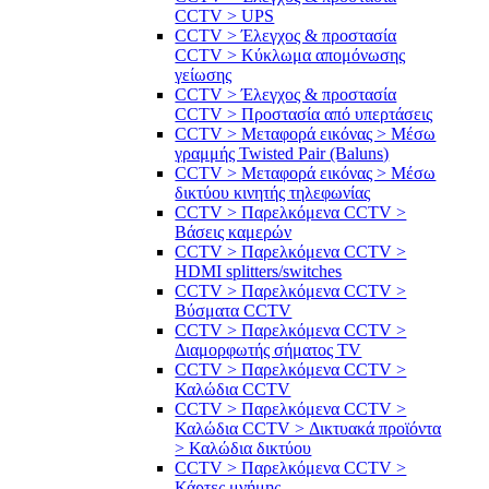
CCTV > UPS
CCTV > Έλεγχος & προστασία
CCTV > Κύκλωμα απομόνωσης
γείωσης
CCTV > Έλεγχος & προστασία
CCTV > Προστασία από υπερτάσεις
CCTV > Μεταφορά εικόνας > Μέσω
γραμμής Twisted Pair (Baluns)
CCTV > Μεταφορά εικόνας > Μέσω
δικτύου κινητής τηλεφωνίας
CCTV > Παρελκόμενα CCTV >
Bάσεις καμερών
CCTV > Παρελκόμενα CCTV >
HDMI splitters/switches
CCTV > Παρελκόμενα CCTV >
Βύσματα CCTV
CCTV > Παρελκόμενα CCTV >
Διαμορφωτής σήματος TV
CCTV > Παρελκόμενα CCTV >
Καλώδια CCTV
CCTV > Παρελκόμενα CCTV >
Καλώδια CCTV > Δικτυακά προϊόντα
> Καλώδια δικτύου
CCTV > Παρελκόμενα CCTV >
Κάρτες μνήμης