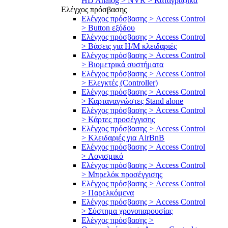
HD Analog > NVR > Καταγραφικά
Ελέγχος πρόσβασης
Ελέγχος πρόσβασης > Access Control
> Button εξόδου
Ελέγχος πρόσβασης > Access Control
> Βάσεις για Η/Μ κλειδαριές
Ελέγχος πρόσβασης > Access Control
> Βιομετρικά συστήματα
Ελέγχος πρόσβασης > Access Control
> Ελεγκτές (Controller)
Ελέγχος πρόσβασης > Access Control
> Καρταναγνώστες Stand alone
Ελέγχος πρόσβασης > Access Control
> Κάρτες προσέγγισης
Ελέγχος πρόσβασης > Access Control
> Κλειδαριές για AirBnB
Ελέγχος πρόσβασης > Access Control
> Λογισμικό
Ελέγχος πρόσβασης > Access Control
> Μπρελόκ προσέγγισης
Ελέγχος πρόσβασης > Access Control
> Παρελκόμενα
Ελέγχος πρόσβασης > Access Control
> Σύστημα χρονοπαρουσίας
Ελέγχος πρόσβασης >