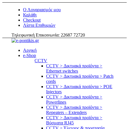
Ο Λογαριασμός μου
Καλάθι
Checkout
Λίστα Επιθυμιών
Tηλεφωνική Επικοινωνία: 22687 72720
Αρχική
e-Shop
CCTV
CCTV > Δικτυακά προϊόντα >
Ethernet switches
CCTV > Δικτυακά προϊόντα > Patch
cords
CCTV > Δικτυακά προϊόντα > POE
Injectors
CCTV > Δικτυακά προϊόντα >
Powerlines
CCTV > Δικτυακά προϊόντα >
Repeaters – Extenders
CCTV > Δικτυακά προϊόντα >
Βύσματα RJ45
CCTV > Έλεγχος & προστασία