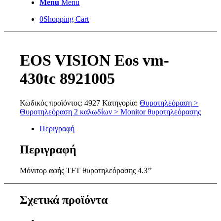
Menu
Menu
0
Shopping Cart
EOS VISION Eos vm-
430tc 8921005
Κωδικός προϊόντος:
4927
Κατηγορία:
Θυροτηλεόραση >
Θυροτηλεόραση 2 καλωδίων > Μonitor θυροτηλεόρασης
Περιγραφή
Περιγραφή
Μόνιτορ αφής ΤFT θυροτηλεόρασης 4.3’’
Σχετικά προϊόντα