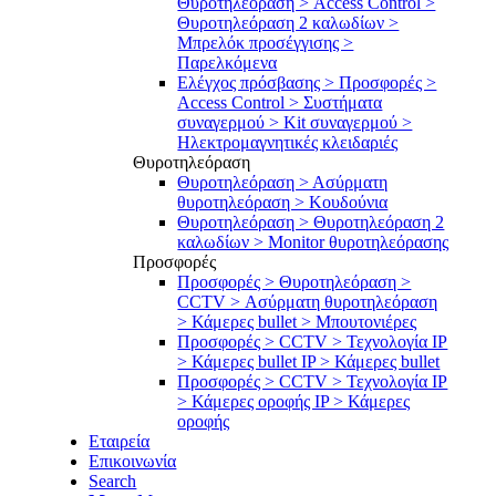
Θυροτηλεόραση > Access Control >
Θυροτηλεόραση 2 καλωδίων >
Μπρελόκ προσέγγισης >
Παρελκόμενα
Ελέγχος πρόσβασης > Προσφορές >
Access Control > Συστήματα
συναγερμού > Kit συναγερμού >
Ηλεκτρομαγνητικές κλειδαριές
Θυροτηλεόραση
Θυροτηλεόραση > Ασύρματη
θυροτηλεόραση > Κουδούνια
Θυροτηλεόραση > Θυροτηλεόραση 2
καλωδίων > Μonitor θυροτηλεόρασης
Προσφορές
Προσφορές > Θυροτηλεόραση >
CCTV > Ασύρματη θυροτηλεόραση
> Κάμερες bullet > Μπουτονιέρες
Προσφορές > CCTV > Τεχνολογία IP
> Κάμερες bullet IP > Κάμερες bullet
Προσφορές > CCTV > Τεχνολογία IP
> Κάμερες οροφής IP > Κάμερες
οροφής
Εταιρεία
Επικοινωνία
Search