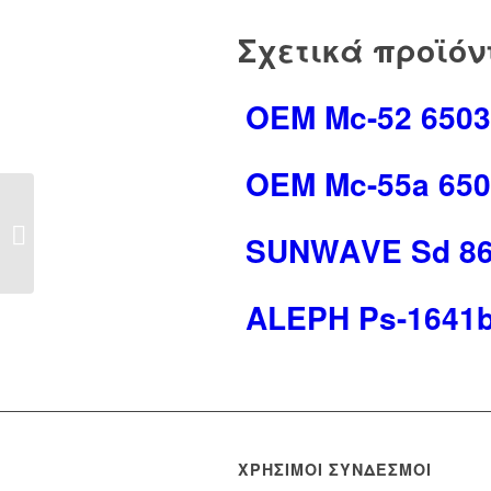
Σχετικά προϊόν
OEM Mc-52 6503
OEM Mc-55a 650
ALEPH Ps-2023
SUΝWΑVΕ Sd 86
6503014
ALEPH Ps-1641b
ΧΡΉΣΙΜΟΙ ΣΎΝΔΕΣΜΟΙ