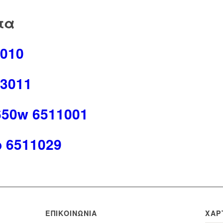
τα
010
3011
50w 6511001
 6511029
ΕΠΙΚΟΙΝΩΝΊΑ
ΧΆΡ