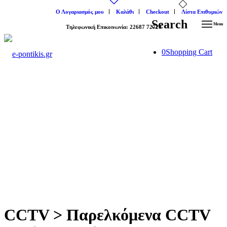
Ο Λογαριασμός μου
Καλάθι
Checkout
Λίστα Επιθυμιών
Search
Menu
Tηλεφωνική Επικοινωνία: 22687 72720
0
Shopping Cart
Καλωσήρθατε στο e-shop μας!
e-pontikis.gr
CCTV > Παρελκόμενα CCTV