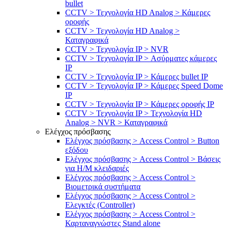
bullet
CCTV > Τεχνολογία HD Analog > Κάμερες
οροφής
CCTV > Τεχνολογία HD Analog >
Καταγραφικά
CCTV > Τεχνολογία IP > NVR
CCTV > Τεχνολογία IP > Ασύρματες κάμερες
IP
CCTV > Τεχνολογία IP > Κάμερες bullet IP
CCTV > Τεχνολογία IP > Κάμερες Speed Dome
IP
CCTV > Τεχνολογία IP > Κάμερες οροφής IP
CCTV > Τεχνολογία IP > Τεχνολογία HD
Analog > NVR > Καταγραφικά
Ελέγχος πρόσβασης
Ελέγχος πρόσβασης > Access Control > Button
εξόδου
Ελέγχος πρόσβασης > Access Control > Βάσεις
για Η/Μ κλειδαριές
Ελέγχος πρόσβασης > Access Control >
Βιομετρικά συστήματα
Ελέγχος πρόσβασης > Access Control >
Ελεγκτές (Controller)
Ελέγχος πρόσβασης > Access Control >
Καρταναγνώστες Stand alone