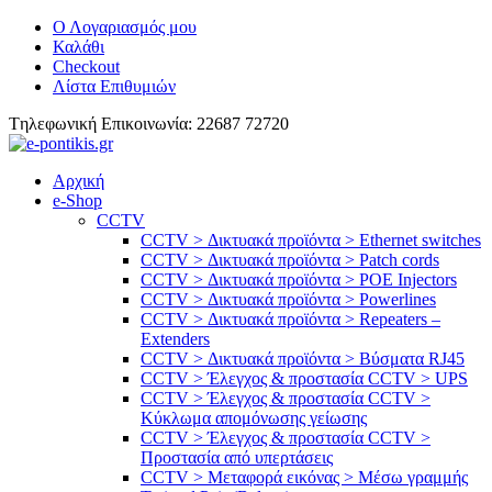
Ο Λογαριασμός μου
Καλάθι
Checkout
Λίστα Επιθυμιών
Tηλεφωνική Επικοινωνία: 22687 72720
Αρχική
e-Shop
CCTV
CCTV > Δικτυακά προϊόντα > Ethernet switches
CCTV > Δικτυακά προϊόντα > Patch cords
CCTV > Δικτυακά προϊόντα > POE Injectors
CCTV > Δικτυακά προϊόντα > Powerlines
CCTV > Δικτυακά προϊόντα > Repeaters –
Extenders
CCTV > Δικτυακά προϊόντα > Βύσματα RJ45
CCTV > Έλεγχος & προστασία CCTV > UPS
CCTV > Έλεγχος & προστασία CCTV >
Κύκλωμα απομόνωσης γείωσης
CCTV > Έλεγχος & προστασία CCTV >
Προστασία από υπερτάσεις
CCTV > Μεταφορά εικόνας > Μέσω γραμμής