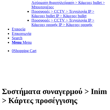
Ασύρματη θυροτηλεόραση > Κάμερες bullet >
Μπουτονιέρες
Προσφορές > CCTV > Τεχνολογία IP >
Κάμερες bullet IP > Κάμερες bullet
Προσφορές > CCTV > Τεχνολογία IP >
Κάμερες οροφής IP > Κάμερες οροφής
Εταιρεία
Επικοινωνία
Search
Menu
Menu
0
Shopping Cart
Καλωσήρθατε στο e-shop μας!
e-pontikis.gr
Συστήματα συναγερμού > Inim
> Κάρτες προσέγγισης