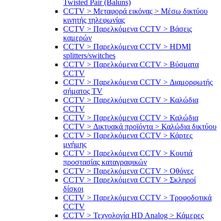
Twisted Pair (Baluns)
CCTV > Μεταφορά εικόνας > Μέσω δικτύου
κινητής τηλεφωνίας
CCTV > Παρελκόμενα CCTV > Bάσεις
καμερών
CCTV > Παρελκόμενα CCTV > HDMI
splitters/switches
CCTV > Παρελκόμενα CCTV > Βύσματα
CCTV
CCTV > Παρελκόμενα CCTV > Διαμορφωτής
σήματος TV
CCTV > Παρελκόμενα CCTV > Καλώδια
CCTV
CCTV > Παρελκόμενα CCTV > Καλώδια
CCTV > Δικτυακά προϊόντα > Καλώδια δικτύου
CCTV > Παρελκόμενα CCTV > Κάρτες
μνήμης
CCTV > Παρελκόμενα CCTV > Κουτιά
προστασίας καταγραφικών
CCTV > Παρελκόμενα CCTV > Οθόνες
CCTV > Παρελκόμενα CCTV > Σκληροί
δίσκοι
CCTV > Παρελκόμενα CCTV > Τροφοδοτικά
CCTV
CCTV > Τεχνολογία HD Analog > Κάμερες