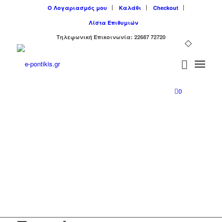
Ο Λογαριασμός μου
Καλάθι
Checkout
Λίστα Επιθυμιών
Tηλεφωνική Επικοινωνία: 22687 72720
0
Καλωσήρθατε στο e-
shop μας!
e-pontikis.gr